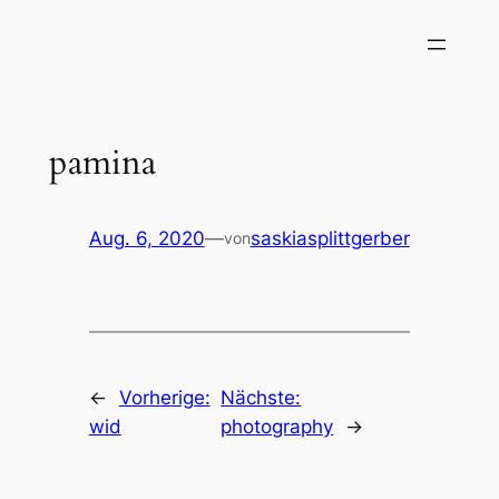
pamina
Aug. 6, 2020
—
saskiasplittgerber
von
←
Vorherige:
Nächste:
wid
photography
→